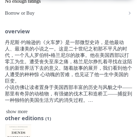
No enough ratings
Borrow or Buy
overview
丹尼斯·约翰逊的《火车梦》是一部微型史诗，是他最动
人、最凄美的小说之一。这是二十世纪之初那不平凡的时
代，一个凡人罗伯特•格兰尼尔的故事。他在美国西部以打
零工为生。遭受丧失至亲之痛，格兰尼尔挣扎着寻找在这陌
生的新世界活下去的意义。随着故事的展开，我们看到他个
人遭受的种种惊 心动魄的苦难，也见证了他一生中美国的
巨变。
小说仿佛让读者置身于美国西部丰富的历史与风貌之中——
那里有奇异的动植物，有强健的伐木工和造桥工——捕捉到
一种独特的美国生活方式的消失过程。
《火车梦》于2002年在《巴黎评论》首次发表，翌年获得欧
show more
·亨利奖。2011年，FSG出版社推出由丹尼斯·约翰逊修改过
other editions
(1)
的单行本，2012年小说入围普利策小说奖。