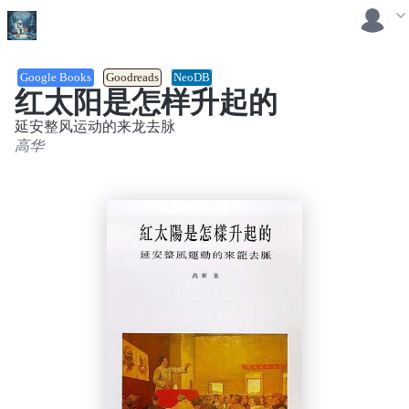
Google Books
Goodreads
NeoDB
红太阳是怎样升起的
延安整风运动的来龙去脉
高华