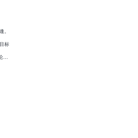
逢。
目标
论。
籍的
愤的
德索
射了
到缮
他还