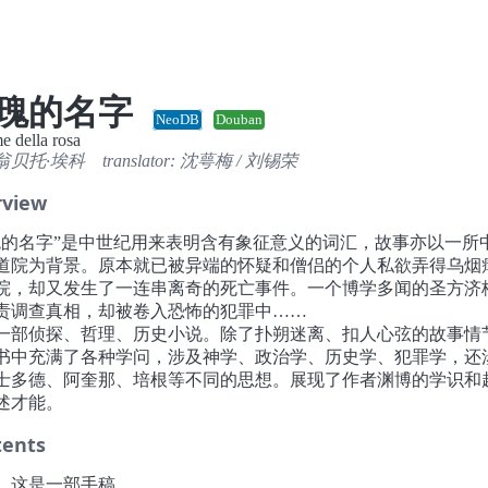
瑰的名字
NeoDB
Douban
e della rosa
 翁贝托·埃科
translator:
沈萼梅
/
刘锡荣
rview
瑰的名字”是中世纪用来表明含有象征意义的词汇，故事亦以一所
道院为背景。原本就已被异端的怀疑和僧侣的个人私欲弄得乌烟
院，却又发生了一连串离奇的死亡事件。一个博学多闻的圣方济
责调查真相，却被卷入恐怖的犯罪中……
一部侦探、哲理、历史小说。除了扑朔迷离、扣人心弦的故事情
书中充满了各种学问，涉及神学、政治学、历史学、犯罪学，还
士多德、阿奎那、培根等不同的思想。展现了作者渊博的学识和
述才能。
tents
，这是一部手稿