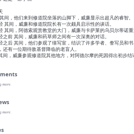
天
 其间，他们来到修道院坐落的山脚下，威廉显示出超凡的睿智。
经 其间，威廉和修道院院长有一次颇具启示性的谈话。
经 其间，阿德索观赏教堂的大门，威廉与卡萨莱的乌贝尔蒂诺重
经之前 其间，威廉和药草师之间有一次深奥的对话。
经之后 其间，他们参观了缮写室，结识了许多学者、誊写员和书
，还有一位期待敌基督降临的老盲人。
其间，威廉参观修道院其他地方，对阿德尔摩的死因得出初步结
责玻璃装饰的修士谈话，涉及阅读书籍所用的眼镜，以及迷恋书
产生的幻象。
ments
 其间，威廉和阿德索受到修道院院长的愉快接待，聆听豪尔赫忧
。
g more.
天
经 其间，几个时辰神秘的愉悦时光，因一起血腥事件而中断。
 其间，乌普萨拉的本诺和阿伦德尔的贝伦加吐露了一些内情，阿
iews
了悔罪的真正含义。
经 其间，目睹了俗人之间的一场争吵。亚历山德里亚的埃马洛影
g more.
事情。阿德索默想圣德之道和魔鬼的丑恶，然后威廉和阿德索回
。威廉见到某些有意思的东西，他第三次谈论“笑”是否得体，但
es
能进入他想去的地方。