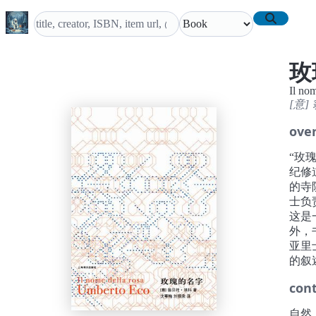
玫
Il nom
[意]
ove
“玫
纪修
的寺
士负
这是
外，
亚里
的叙
con
自然