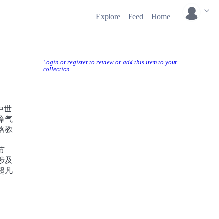
Explore
Feed
Home
Login or register to review or add this item to your
collection.
中世
瘴气
格教
节
涉及
超凡