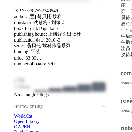
序
ISBN: 9787532748549
第一
author:
[意] 翁贝托·埃科
晨祷
translator:
沈萼梅
/
刘锡荣
辰时
book format: Paperback
午时
publishing house: 上海译文出版社
午后
publication date: 2010 -3
午后
series: 翁贝托·埃科作品系列
注员
binding: 平装
夕祷
price: 33.00元
与负
number of pages: 570
人所
com
晚祷
/ 10
谈话
nothin
第二
1 ratings
申正
No enough ratings
晨祷
rev
领悟
Borrow or Buy
辰时
nothin
WorldCat
一些
Open Library
写室
OAPEN
not
是不
Bookshop.org