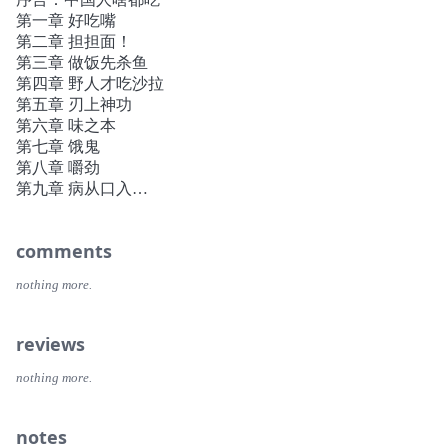
直接又毫无妥协余地，就跟那里培养出来的领袖人物一样；
第一章 好吃嘴
扬州菜则是太平盛世的食物，温暖而抚慰人心。
第二章 担担面！
从四川热闹的市场到甘肃北部荒僻的风景，从福建的深山到
第三章 做饭先杀鱼
迷人的扬州古城，书中呈现了中式料理让人难忘的美妙滋
第四章 野人才吃沙拉
味，也深刻描绘出中西饮食文化差异，且兼具人文观察与幽
第五章 刃上神功
默趣味。
第六章 味之本
第七章 饿鬼
第八章 嚼劲
第九章 病从口入
第十章 革命不是请客吃饭
第十一章 香奈儿与鸡爪
comments
第十二章 御膳
第十三章 味麻心不麻
nothing more.
第十四章 熊掌排骨，思甜忆苦
第十五章 “蟹”绝食用
第十六章 红楼梦
reviews
后记：一只菜虫
致谢
nothing more.
译后记
notes