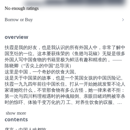
No enough ratings
Borrow or Buy
overview
扶霞是我的好友，也是我认识的所有外国人中，非常了解中
国烹饪的一位。这本屡获殊荣的《鱼翅与花椒》无疑是很多
外国人写中国食物的书籍里极为鲜活有趣和精准的 。——
陈晓卿（“舌尖上的中国”总导演）
这里是中国，一个奇妙的饮食大国。
这是关于中国菜的故事，也是一个英国女孩的中国历险记。
扶霞一九九四年前往中国长住。打从一开始她就发誓不论人
家请她吃什么，不管那食物有多么古怪，她一律来者不拒：
第一次与四川料理相遇时的神魂颠倒、亲眼目睹鸡鸭被宰杀
时的惊吓、体验千变万化的刀 工、对养生饮食的叹服、品
尝珍稀野味时内心的道德两难……
show more
透过扶霞的眼睛，我们得以用全新的角度来了解熟悉的中国
contents
菜。不同地方的食物拥有其独一无二的气质：川菜的辣带着
一丝丝甜，就像悠闲的四川人，总是带着甜甜的体贴；湘菜
序言：中国人啥都吃