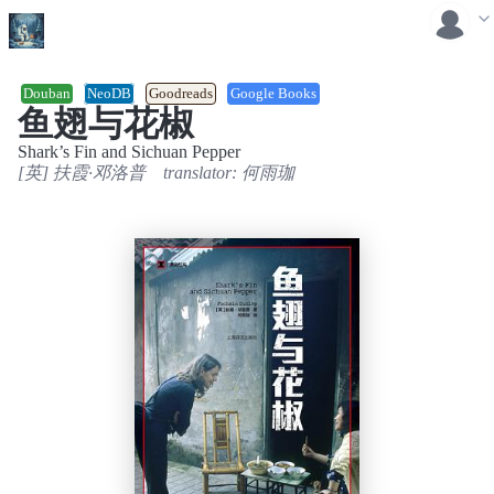
Douban
NeoDB
Goodreads
Google Books
鱼翅与花椒
Shark’s Fin and Sichuan Pepper
[英] 扶霞·邓洛普
translator:
何雨珈