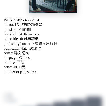
ISBN: 9787532777914
author:
[英] 扶霞·邓洛普
translator:
何雨珈
book format: Paperback
other title:
鱼翅与花椒
publishing house: 上海译文出版社
publication date: 2018 -7
series: 译文纪实
language:
Chinese
binding: 平装
price: 48.00元
number of pages: 265
/ 10
4 ratings