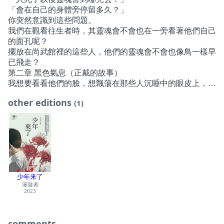
人對待的大學生振秀；背負著入獄汙點、把自己封閉起來的
「會在自己的身體旁停留多久？」
善珠；未能即時勸說兒子東浩回家的母親，他們剩餘的人生
你突然意識到這些問題。
從此都懷抱愧疚，懷念著那名鼓起勇氣迎向軍隊的少年……
我們在觀看往生者時，其靈魂會不會也在一旁看著他們自己
的面孔呢？
擺放在尚武館裡的這些人，他們的靈魂會不會也像鳥一樣早
已飛走？
第二章 黑色氣息（正戴的故事）
我想要看看他們的臉，想飄蕩在那些人沉睡中的眼皮上，想
闖進他們的夢裡，想一整晚在他們的額頭、眼皮間徘徊飄
other editions
(1)
蕩，直到他們在噩夢中看見我那流血的雙眼，直到他們聽見
我的聲音，到底為什麼要對我開槍、為什麼要殺我。
第三章 七記耳光（恩淑的故事）
在你死後，我沒能為你舉行葬禮，導致我的人生成了一場葬
禮。
就在你被防水毛布包裹、被垃圾車載走以後，
在無法原諒的水柱從噴水池裡躍然而出之後，
到處都亮起了寺院燈火。
少年来了
漫遊者
在春天盛開的花朵裡；在雪花裡；在日復一日的黑夜裡；
2023
在那些你用飲料空瓶插著蠟燭的火苗裡。
第四章 子彈與鮮血（振秀的故事）
所以說，人類的本質其實是殘忍的，是嗎？我們只是經歷了
comments