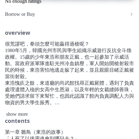
No enough ratings
Borrow or Buy
overview
很荒謬吧，拳頭怎麼可能贏得過槍呢？
1980年5月，韓國光州市民與學生組織示威遊行反抗全斗煥
政權。15歲的少年東浩和朋友正戴，也一起參加了示威活
動。當政府派軍隊進駐光州冷血鎮壓，軍人開始開槍射殺市
民的時候，東浩害怕地逃走躲了起來，並且親眼目睹正戴被
當街射殺。
東浩愧疚之餘，來道廳的尚武館找尋正戴屍體，遇到了負責
處理遺體入殮的女高中生恩淑，以及年輕的女裁縫師善珠，
受她們請求留下來幫忙，也因此認識了館內負責調配人力與
物資的男大學生振秀。
在協助無名屍體登記的工作時，東浩不時對自己的懦弱感到
show more
自責。幾天後，軍方即將攻入道廳的那晚，東浩下定決心要
contents
堅守到最後……
到底為什麼他死了，我卻還活著？
第一章 雛鳥（東浩的故事）
因為處理過屍體、從此無法再吃肉的恩淑；在拘留所遭遇非
「人死了以後靈魂會到哪兒去？」