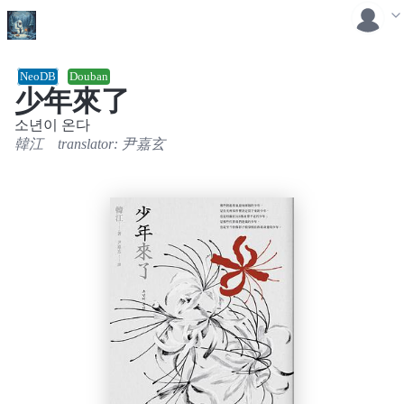
NeoDB
Douban
少年來了
소년이 온다
韓江
translator:
尹嘉玄