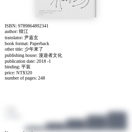
ISBN: 9789864892341
author:
韓江
translator:
尹嘉玄
book format: Paperback
other title:
少年來了
publishing house: 漫遊者文化
publication date: 2018 -1
binding: 平装
price: NT$320
number of pages: 248
/ 10
4 ratings