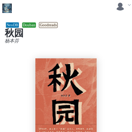
NeoDB
Douban
Goodreads
秋园
杨本芬