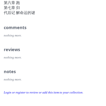
第六章 跑
第七章 归
代后记 解命运的谜
comments
nothing more.
reviews
nothing more.
notes
nothing more.
Login or register to review or add this item to your collection.