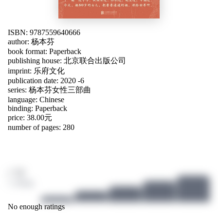
ISBN: 9787559640666
author:
杨本芬
book format: Paperback
publishing house: 北京联合出版公司
imprint: 乐府文化
publication date: 2020 -6
series: 杨本芬女性三部曲
language:
Chinese
binding: Paperback
price: 38.00元
number of pages: 280
/ 10
1 ratings
No enough ratings