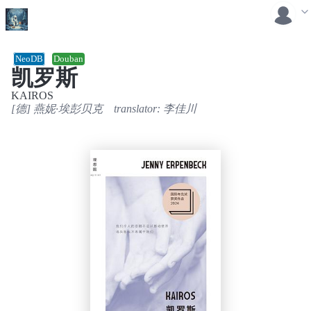
NeoDB
Douban
凯罗斯
KAIROS
[德] 燕妮·埃彭贝克
translator:
李佳川