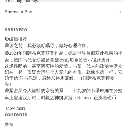
No enough ratings
Borrow or Buy
overview
🔴编辑推荐
🟣读之前，我必须叮嘱你，做好心理准备。
🟣2024年国际布克奖获奖作品，德语世界首部获此殊荣的小
说，德国当代文坛翘楚燕妮·埃彭贝克长篇小说代表作——
这场残酷的、甚至毁灭性的爱情，与某一代人的政治生活交
织在一起，质疑命运与个人意志的本质。就像东德一样，它
始于信 任与乐观，最终却逐步瓦解。（国际布克奖评委
会）
🟣紧密又令人颤抖的亲密关系——十九岁的卡塔琳娜在公交
车上邂逅汉斯时，时机之神凯罗斯（Kairos）正掷着硬币，
路过这个进入倒计时的国家上空。这个只在特定瞬间现身，
show more
掌管不可复现的命运拐点的神，给卡塔琳娜送来了她梦寐以
contents
求的东西。他们收集约会时的词汇，乐于创造只属于二人的
语言和音乐。汉斯欣赏她的一切，包括翻看他从西边带来的
序章