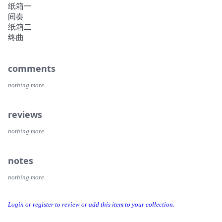
情色漫画时那张专注的纯洁面庞。然而神带来的不止于此。
纸箱一
🟣私人又充满权力色彩的日常生活——柏林墙倒塌的时刻还
间奏
远未到来。人没有对自己的生活做任何决定，只是因为1961
纸箱二
年8月12号晚上去了西柏林，醒来后就永远留在了那里。从
终曲
此西边寄来的“能多益”巧克力酱代表了政治的一部分，批准
卡塔琳娜前往西边为外婆庆生的签证也同样如此……
comments
🟣历史转过脸，露出一副老朽，羸弱的面庞——锈铁般的内
里，长出了类人的皮，人和政治之间的夹层析出了分泌物，
nothing more.
称作“历史”。埃彭贝克描摹这副萎靡躯体曾经的正面，此刻
的侧面，并将未来的背面留给卡塔琳娜，来呈现政治作用在
人身上，后人称之为“历史”的结局之一。畸形的往事挥发出
reviews
一种魔力，“这是一段激昂爱情及其衰变的私人故事，同时
也是一个政治体制崩塌的故事。简单来说：起初看似正确的
nothing more.
事物，怎么会最终变为错误？”（燕妮·埃彭贝克）
🔴内容简介
notes
🟣卡塔琳娜走进地下室，翻出自己少女时代的通信，笔记，
再同葬礼后送来的几个箱子一起，连夜读起来。多年前，二
nothing more.
十世纪八十年代的德国，“联邦”率先握住了世界的手，“民
主”则正从“先进”列车上掉队。去往文化中心的公交车上，
Login or register to review or add this item to your collection.
两人邂逅，“一切就像注定要发生那样，发生了”。卡塔琳娜
享受并啜饮着汉斯和他的所有。之后，一切开始崩溃，竟然