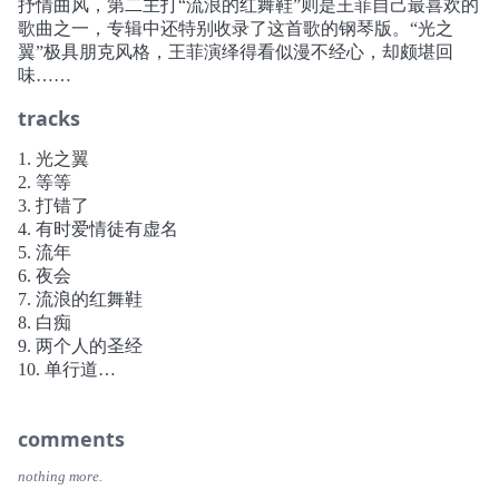
抒情曲风，第二主打“流浪的红舞鞋”则是王菲自己最喜欢的
歌曲之一，专辑中还特别收录了这首歌的钢琴版。“光之
翼”极具朋克风格，王菲演绎得看似漫不经心，却颇堪回
味……
tracks
1. 光之翼
2. 等等
3. 打错了
4. 有时爱情徒有虚名
5. 流年
6. 夜会
7. 流浪的红舞鞋
8. 白痴
9. 两个人的圣经
10. 单行道
11. 迷昏记
12. 色盲
comments
13. 不眠飞行
nothing more.