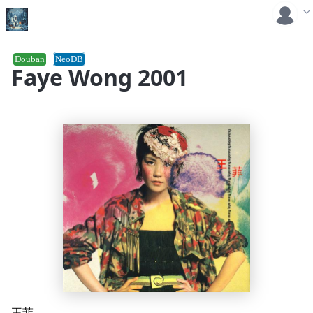
Douban
NeoDB
Faye Wong 2001
王菲