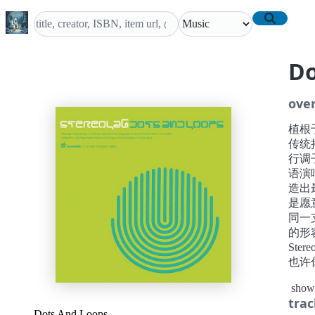
Do
ove
植根
传统摇
行调
语演
造出
是愿
同一
的形
St
也许
消化
show
举目
trac
经过
Dots And Loops