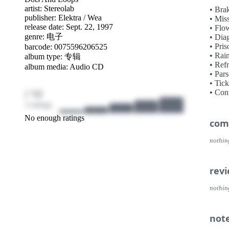
成为
artist:
Stereolab
• Bra
Roc
publisher:
Elektra / Wea
• Mis
后摇
release date: Sept. 22, 1997
• Flo
genre:
电子
然而
• Dia
• Pri
barcode: 0075596206525
而显得黯然
• Rai
album type: 专辑
dea
• Refr
album media: Audio CD
丽·
• Par
一时
• Tic
的M
/ 10
• Con
Mar
3 ratings
昆士
No enough ratings
com
塞克
政治思
nothin
乐队。
Gan
在Mc
rev
经过和
St
nothin
评论界青
Ket
not
片，和