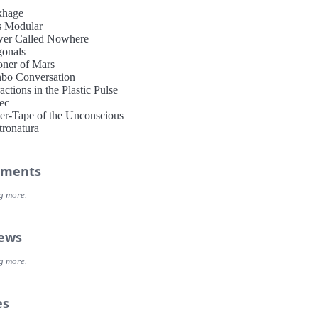
90年代以来最具亲合力和商业价值的另类团体，影响了大批号称Pos
khage
k的后起之秀，和芝加哥实验团体Tortoise以及The Sea and Cake
s Modular
滚王国里一道最绚丽的风景。
wer Called Nowhere
，这一切傲人的成绩都因为2002年末一条来自Stereolab官方网站
gonals
soner of Mars
失色。"It is with great regret and deep sadness that we announc
nbo Conversation
th of Mary Hansen"（怀着极大的遗憾和深切的悲痛，我们宣布并
actions in the Plastic Pulse
韩森的死）。这条新闻震惊了所有关注他们的乐迷，就连乐队成员
sec
间也难以接受这样一个突如其来的残酷事实——12月9日，骑着
ker-Tape of the Unconscious
ary在伦敦街头发生交通事故，被一辆卡车夺去了年仅36岁的生命
tronatura
y Hansen是个可爱的澳大利亚女孩，1966年1月11日出生在Queensl
兰州）一个叫 Maryborough的小镇上。80年代后期来到了伦敦，
ments
斯郡一支死硬的激进主义乐队Wolfhounds，Mary结识了同样具有
想”(Left-wing)，当时和Wolfhounds一起发展，相互扶持的McCar
g more.
而McCarthy算得上是Stereolab的半个前身，后来的Tim
e（Guitar/moog）和Laetitia Sadier（Vocal）当时都在那个乐队里
Carthy解散之后，这对情侣于1991年着手组建了Stereolab。
iews
Gane及Sadier的几次接触后，Mary于1992年正式加入乐队。作
ereolab的第二歌手和吉他手，从单曲Lo Fi开始，她参与录制了包括
g more.
睐的Mars Audiac Quintet（1994）， Emperor Tomato
chup（1996）以及2001年的回归之作Sound-Dust等日后发行的所
es
Sadier, Gane, 以及鼓手Andy Ramsay一起成为乐队的核心成员