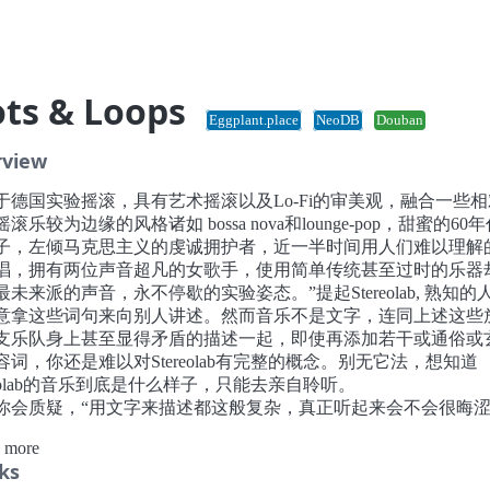
ts & Loops
Eggplant.place
NeoDB
Douban
rview
于德国实验摇滚，具有艺术摇滚以及Lo-Fi的审美观，融合一些
滚乐较为边缘的风格诸如 bossa nova和lounge-pop，甜蜜的60
子，左倾马克思主义的虔诚拥护者，近一半时间用人们难以理解
唱，拥有两位声音超凡的女歌手，使用简单传统甚至过时的乐器
最未来派的声音，永不停歇的实验姿态。”提起Stereolab, 熟知的
意拿这些词句来向别人讲述。然而音乐不是文字，连同上述这些
支乐队身上甚至显得矛盾的描述一起，即使再添加若干或通俗或
容词，你还是难以对Stereolab有完整的概念。别无它法，想知道
ereolab的音乐到底是什么样子，只能去亲自聆听。
你会质疑，“用文字来描述都这般复杂，真正听起来会不会很晦
？”我的答案是：“NO”。很显然，那正是它的魅力所在！
 more
回望，来自英国伦敦的Stereolab已经跨越了自己独立音乐生涯的
ks
多年的发展和坚持不懈的实验探索，Stereolab颠覆了流行音乐的