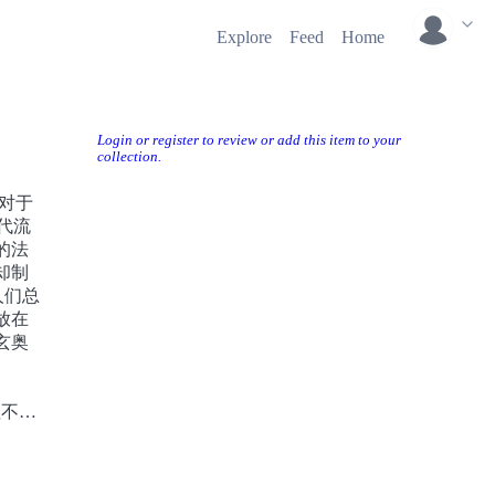
Explore
Feed
Home
Login or register to review or add this item to your
collection.
相对于
年代流
的法
却制
人们总
放在
玄奥
涩不好
十年，
概念并