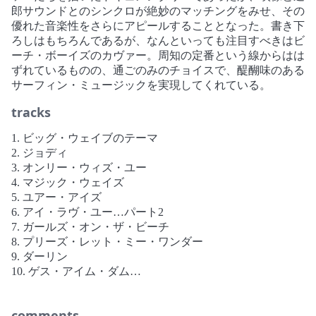
郎サウンドとのシンクロが絶妙のマッチングをみせ、その
優れた音楽性をさらにアピールすることとなった。書き下
ろしはもちろんであるが、なんといっても注目すべきはビ
ーチ・ボーイズのカヴァー。周知の定番という線からはは
ずれているものの、通ごのみのチョイスで、醍醐味のある
サーフィン・ミュージックを実現してくれている。
tracks
1. ビッグ・ウェイブのテーマ
2. ジョディ
3. オンリー・ウィズ・ユー
4. マジック・ウェイズ
5. ユアー・アイズ
6. アイ・ラヴ・ユー…パート2
7. ガールズ・オン・ザ・ビーチ
8. プリーズ・レット・ミー・ワンダー
9. ダーリン
10. ゲス・アイム・ダム
11. ディス・クッド・ビー・ザ・ナイト
12. アイ・ラヴ・ユー…パート1
comments