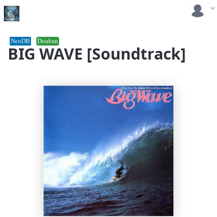
NeoDB
Douban
BIG WAVE [Soundtrack]