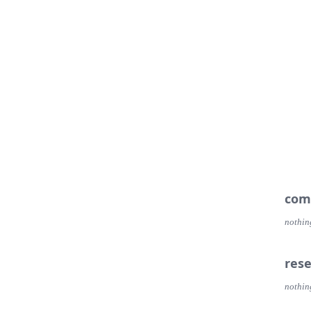
com
nothin
res
nothin