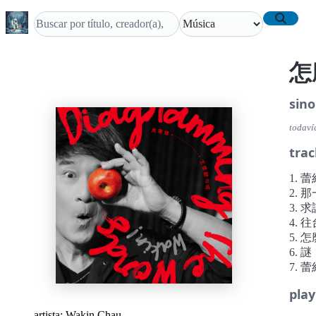
怎
sino
todaví
trac
1. 
2. 
3. 
4.
5. 
6. 謎
7. 
play
artista:
Wakin Chau