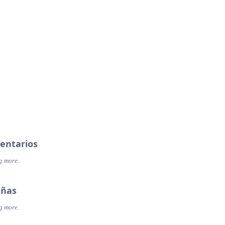
entarios
g more.
eñas
g more.