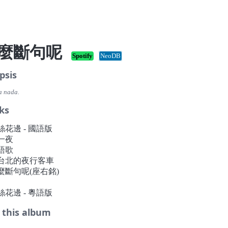
麼斷句呢
Spotify
NeoDB
psis
a nada.
ks
蕾絲花邊 - 國語版
那一夜
求語歌
 往台北的夜行客車
怎麼斷句呢(座右銘)
蕾絲花邊 - 粵語版
 this album