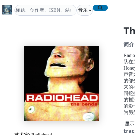
T
简介
Rad
队在
Ho
声音
的部
来的
同挖
的摇滚
的影
为另
这就
显示
充满
trac
气质
艺术家:
Radiohead