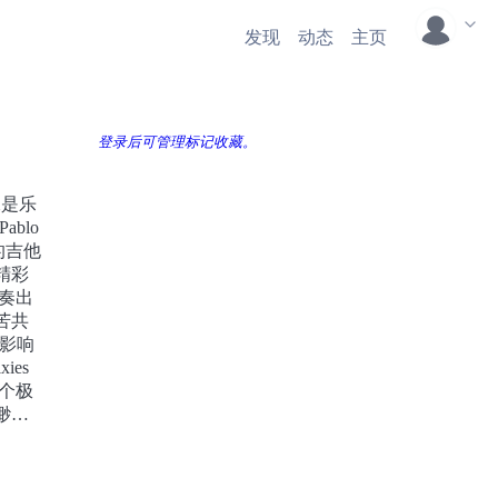
发现
动态
主页
登录后可管理标记收藏。
像是乐
blo
的吉他
精彩
所奏出
苦共
人影响
ies
一个极
缈，
那些
郁的
传达