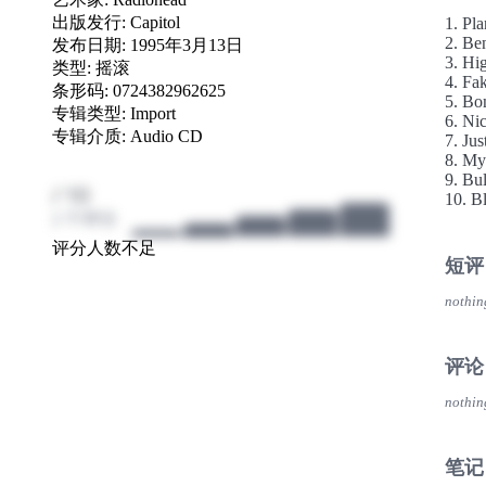
给了
出版发行:
Capitol
1. Pla
能见
2. Be
发布日期: 1995年3月13日
拔。
3. Hi
类型:
摇滚
Be
4. Fak
条形码: 0724382962625
音乐
5. Bo
专辑类型: Import
6. Ni
片不
专辑介质: Audio CD
7. Jus
直白
8. My
来的
9. Bul
/ 10
10. B
2 个评分
11. S
12. St
评分人数不足
短评
nothin
评论
nothin
笔记