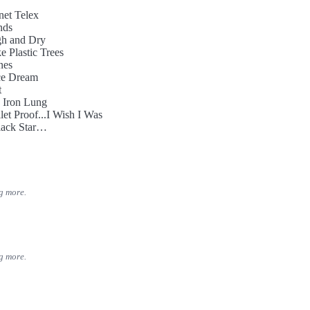
听众。Thom的嗓音应该是让人温暖的，但当感情爆发的时候，
net Telex
到它高亢的一面，在汹涌的音乐下这病人般的声音实在令人无法
nds
等到这张唱片出现的时候，摇滚乐已经走过了四十年的路程，而《
gh and Dry
nds》却还是轻易的成为了经典，这正是因为Radiohead在努力创造
e Plastic Trees
情绪的同时也保留了摇滚乐的爆发力和极佳的旋律性，这使得这
nes
ce Dream
仅仅得到了评论家的一致好评，同时也在市场上获得了巨大的成
t
的说,《The Bends》是一张让你第一次聆听就能被深深吸引，而
 Iron Lung
每一次听觉过程中又都能发现新的音乐细节和聆听乐趣的摇滚专
let Proof...I Wish I Was
lack Star
ulk
reet Spirit (Fade Out)
g more.
g more.