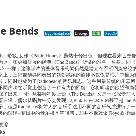
he Bends
Eggplant.place
Discogs
豆瓣
NeoDB
iohead的处女作《Pablo Honey》虽然十分出色，但现在看来它更
为这一张更加舒展的经典《The Bends》所做的准备，热身。同《Pa
ney》一样，这张唱片的整体音乐构架仍然是建立在不断回旋缭绕
之上，三把吉他共同奏出的断断续续的旋律不仅仅是唱片中最为
分，同时也成为了Radiohead的音乐标志。这种用最传统的乐器
不同声响在听觉上创造了一种有力的回馈，它将听者的欲望和痛
掘了出来。同时从某种程度上说《The Bends》又是一张深受前
专辑，偶尔从唱片中你会发现U2,Pink Floyd,R.E.M甚至是The Pix
子，但是Radiohead将前人的音乐手法用不同的音乐气质进行了
类的演绎--专辑中的音乐极具空间感，却并不像Pink Floyd蒙胧缥
让歌曲听起来更加具有生命力，更富有执着的感情。Thom Yorke
更多
了反复的自问，纠缠，扭曲和欲望的歌词赋予了唱片另外一种忧
ks
，在音乐之外，一股精神暗流通过他时而温柔时而神经质的演唱