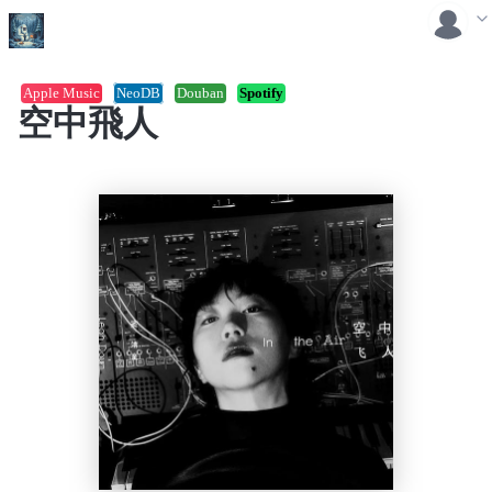
Apple Music
NeoDB
Douban
Spotify
空中飛人