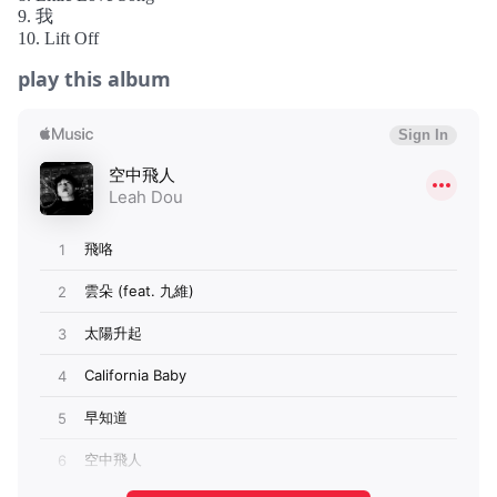
【飞咯】
9. 我
等待倒数，缓缓升空，开启一趟未知的航程。客机在天际扬
10. Lift Off
翼，舞出一道宁静的弧线。键盘声落在窗外，夹着被风刮落
play this album
的雨丝，在朦胧中不断放大。未知的是旅行，已知的是方
向，我聆听着无声的真空，捧起异地的空气，试着在心底和
几小时后的你对话。
【云朵】
与怪才Rapper九维的合作，一点摇摆搭上俏皮音色，融合旧
日美好和无赖颠倒，脑子里的烦恼是时下恋爱抱怨，不给承
诺，不求安稳，轻飘飘脚不着地，没事就是有事，好就是不
好，那说三回算了，是否就真的这么算了？反正你还有好几
个小时可以在云朵上烦恼，先不急。
【太阳升起】
复古流金里头藏着所有明日的派对，与〈California Baby〉
互为表里，在皮相深处呐喊“我还活着”。和声与吉他交叠仿
佛流线型山岳，山的背后太阳依旧升起，最难的是连我自己
都不太了解自己，又怎么有空与你争论？即使你说“1+1等于
5”我也会说你对，真的。
【早知道】
梳理混乱，尝试错误，在dream pop的迷离漩涡里，反覆透
过结构的加减缓缓变化，一页一页顺着无意识的手感速写，