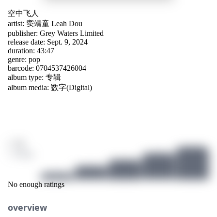
空中飞人
artist:
窦靖童 Leah Dou
publisher:
Grey Waters Limited
release date: Sept. 9, 2024
duration: 43:47
genre:
pop
barcode: 0704537426004
album type: 专辑
album media: 数字(Digital)
/ 10
1 ratings
No enough ratings
overview