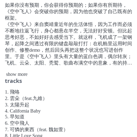
如果你没有预期，你会获得你预期的；如果你有所期待，
《空中飞人》会突破你的预期，因为他也突破了自己既有的
框架。
《空中飞人》来自窦靖童近年的生活体悟，因为工作而必须
不断地往返飞行，身心都悬在半空，无法好好安顿。但比起
思考好恶，不如好好去感受当下。就这样，飞机成了一架钢
琴，起降之间透过有限的键盘敲敲打打：在机舱里运用时间
创作、修整demo，然后回头再把这整个状况也写进创作
里。于是《空中飞人》里头有大量的蓝白色调，偶尔转灰；
飞机、云朵、太阳、秃鹫、歌曲布满空中的意象，有的持续
运转、有的漂浮、有的等待掠食，终有一刻都要落地，有人
show more
落地是结束，有人落地是获得心灵平静。
tracks
境随心转，自己做主，丝毫不受“晴天开心，雨天忧郁”的限
制，何处皆然，于是《空中飞人》这一支独舞竟也热热闹
1. 飛咯
闹，衣䙓沾着复古气息，可以听到镶着金边、60、70年代的
2. 雲朵（feat.九維）
灵魂乐，也有再往后一点的Funk与Disco。尽量录制真实乐
3. 太陽升起
器的声音，让歌曲听起来大开大阖，无论是铜管、钢弦吉
4. California Baby
他、Hofner贝斯；乐器的选择都有自己绝对的美学观点。
5. 早知道
避免重复、绝不无聊，给出独特风格，充满窦靖童一贯的玩
6. 空中飛人
心实验带点扭曲，绕开过度艳丽俗气，仿佛一席亮色的罩袍
7. 可憐的東西（feat. 魏如萱）
剪裁合身，带着节制的华丽，绚烂清明。
8. Little Love Song