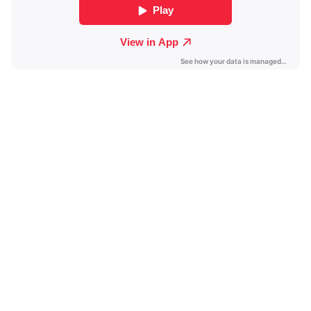
直到它拼成一点形状。金属弦的声音铿锵如暮鼓晨钟，让人
醒了又睡，知道自己要去哪不是这么理所当然的事情，在奔
向终点以前，别太快，告诉我答案。
【可怜的东西】
奔波南北，往来东西，心还系在你身上，但身体却被扯往时
区两端，可怜而不自怜，编曲华丽繁茂的展开，如夏日翠绿
的酒神宴席，长笛穿梭席间为众人斟酒。与魏如萱合作玩起
人声拼贴，随70年代的反拍律动起舞，高低快慢，越热闹越
见伤感。
【Liltte Love Song】
雨后的阳光穿透树叶的间隙洒下，踩着灵魂乐的脚步在城市
漫游，用马林巴琴和各种木质乐器搭建一帧都会时尚风景，
削去过多的华美，小到街角的镜头里只剩你和我，而我只想
要一点小小的浪漫，简单的爱。
【我】
看躺平一午后的魔幻如何带着自己到无限的想像里，你是缸
里的金鱼和午夜的鲸鱼？这不是选择题，逃避不答最大。鼓
声和人声、音乐与歌词相互对答，再把破音扭到底，用带着
毛边的吉他回话。
【Lift Off】
班机从停机坪慢慢移出，地勤再三挥手确认，没压着路边的
花草，然后才开始滑行。起飞的过程，我总习惯坐在窗边。