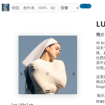
L
簡介
对 
词关
线，
位西
其中
论他
这里的
南达玛
Bin
及来
顯示
张专辑
trac
Al
Lux
/
São Luis