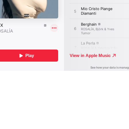
疙瘩，”她说，“我从未在制作专辑时哭过这么多次，也从未在录
这么多泪。我想，也许我之前并不想经历这些，我会告诉自己‘我
好’，我知道我必须做一张这样的专辑，但当时我还没准备好。”
，无论她当时是否意识到，ROSALÍA 确实为《LUX》及其所承
做好了准备。这正是她一路创作的方向与目标——不受乐器、悲
语言的限制。“《MOTOMAMI》是极简主义，而这是极繁主义。