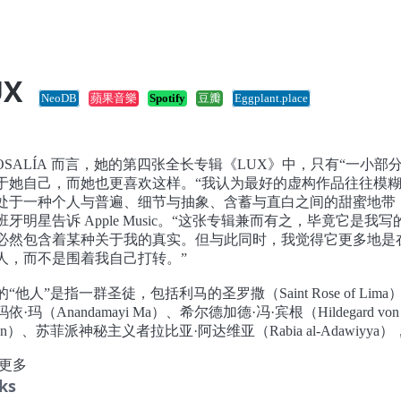
UX
NeoDB
蘋果音樂
Spotify
豆瓣
Eggplant.place
ROSALÍA 而言，她的第四张全长专辑《LUX》中，只有“一小部分
于她自己，而她也更喜欢这样。“我认为最好的虚构作品往往模
处于一种个人与普遍、细节与抽象、含蓄与直白之间的甜蜜地带
班牙明星告诉 Apple Music。“这张专辑兼而有之，毕竟它是我写
必然包含着某种关于我的真实。但与此同时，我觉得它更多地是
人，而不是围着我自己打转。”
“他人”是指一群圣徒，包括利马的圣罗撒（Saint Rose of Lima
依·玛（Anandamayi Ma）、希尔德加德·冯·宾根（Hildegard von
gen）、苏菲派神秘主义者拉比亚·阿达维亚（Rabia al-Adawiyya
自不同文化、不同世纪与不同大陆的其他殉道者。自 2022 年推
更多
《MOTOMAMI》以来，ROSALÍA 经历了与前合作者 Rauw
ks
ejandro 的婚约破裂，但她并未立即将这些情感动荡写成歌，而是