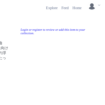
Explore
Feed
Home
Login or register to review or add this item to your
collection.
曲
に向け
の浮
たっ