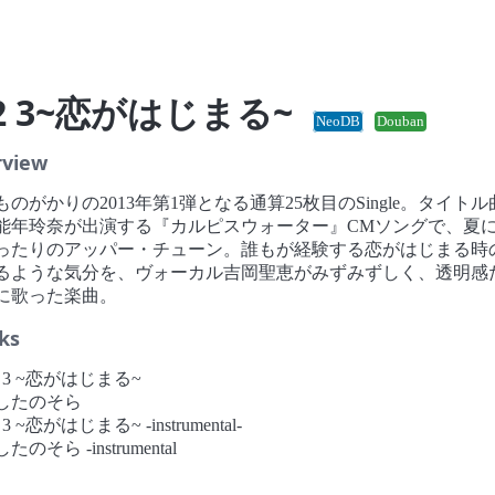
 2 3~恋がはじまる~
NeoDB
Douban
rview
ものがかりの2013年第1弾となる通算25枚目のSingle。タイトル
能年玲奈が出演する『カルピスウォーター』CMソングで、夏
ったりのアッパー・チューン。誰もが経験する恋がはじまる時
るような気分を、ヴォーカル吉岡聖恵がみずみずしく、透明感
に歌った楽曲。
ks
1 2 3 ~恋がはじまる~
あしたのそら
 2 3 ~恋がはじまる~ -instrumental-
したのそら -instrumental