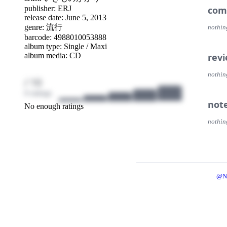
com
publisher:
ERJ
release date: June 5, 2013
genre:
流行
nothin
barcode: 4988010053888
album type: Single / Maxi
rev
album media: CD
nothin
/ 10
0 ratings
not
No enough ratings
nothin
@N