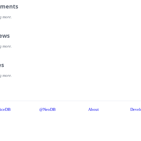
ments
g more.
iews
g more.
es
g more.
iceDB
@NeoDB
About
Devel