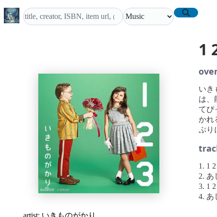
1
ove
いき
は、
てぴ
かれ
ぷり
trac
1. 
2. 
3. 1
4. あ
artist:
いきものがかり