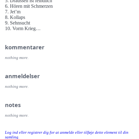
5. Draussen ist feindlich
6. Hören mit Schmerzen
7. Jet’m
8. Kollaps
9. Sehnsucht
10. Vorm Krieg
11. Hirnsäge
12. Abstieg & Zerfall
13. Helga
kommentarer
nothing more.
anmeldelser
nothing more.
notes
nothing more.
Log ind eller registrer dig for at anmelde eller tilføje dette element til din
samling.