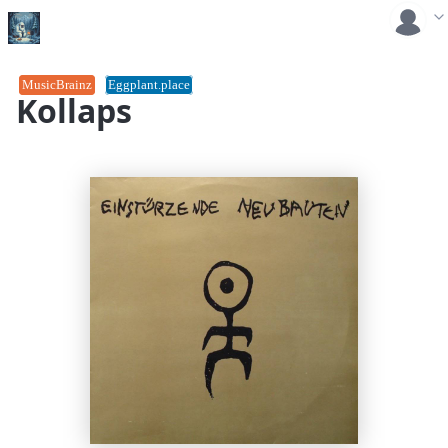
MusicBrainz
Eggplant.place
Kollaps