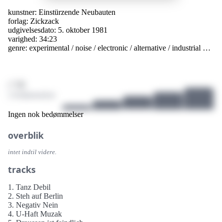
kunstner:
Einstürzende Neubauten
forlag:
Zickzack
udgivelsesdato: 5. oktober 1981
varighed: 34:23
genre:
experimental
/
noise
/
electronic
/
alternative
/
industrial
…
/ 10
2 bedømmelser
Ingen nok bedømmelser
overblik
intet indtil videre.
tracks
1. Tanz Debil
2. Steh auf Berlin
3. Negativ Nein
4. U-Haft Muzak