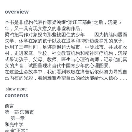
overview
本书是非虚构代表作家梁鸿继“梁庄三部曲”之后，沉淀 5
年，又一具有现实意义的非虚构作品。
梁鸿把写作对象投向那些被困住的少年——因为情绪问题而
失学、休学在家的孩子以及在退学和抑郁边缘挣扎的孩子。
她用了三年时间，足迹踏遍超大城市、中等城市、县城和农
村，走进家庭、学校、社会教育机构和精神医疗机构，沉浸
式采访孩子、父母、教师、医生与心理咨询师，记录他们真
实的声音，试图呈现出当代中国青少年的心理图景。
在这些生命故事中，我们看到敏敏在痛苦后依然努力寻找自
己内核的光彩，看到雅雅希望自己的经历能给他人信心，看
到吴用提醒我们必须学会在创伤中前行、在破碎与错位中相
show more
互理解……这些都是真实而神圣的时刻，是生命因为理解和
contents
关注而闪现的光亮。
《要有光》是一种追问：我们是否在日常的话语、表情与行
前言
为中，制造了看不见的创伤？在文化与观念的深层，又有多
第一部 滨海市
少习焉不察的惯性，正在背离我们对孩子的爱？
— 第一章 —
这本书写给孩子，也写给父母，以及生活在大地上的每一个
和光中学
人。我们都需要勇气与希望，去倾听彼此的呼唤，去守护那
表演“正常”