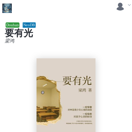
Douban
NeoDB
要有光
梁鸿