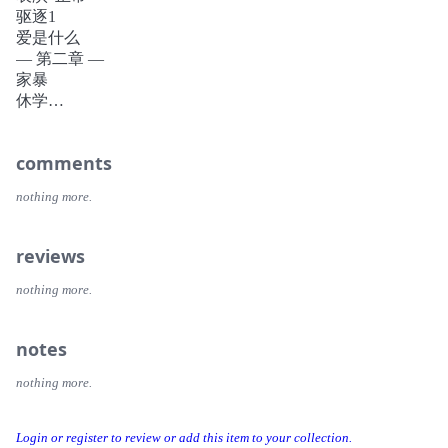
些努力走出泥淖、渴望春天的少年。
驱逐1
爱是什么
— 第二章 —
家暴
休学
逆袭
你根本不知道我在说什么
comments
— 第三章 —
ICU-21床
nothing more.
轻与重
隔离
驱逐2
reviews
— 第四章 —
去你的，我会成功
nothing more.
单人沙发床
人都靠优势活着
notes
— 第五章 —
两个女孩
nothing more.
拆门
闭门
生病的人在替我们受苦
Login or register to review or add this item to your collection.