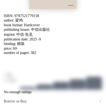
ISBN: 9787521779158
author:
梁鸿
book format: Hardcover
publishing house: 中信出版社
imprint: 中信·先见
publication date: 2025 -9
binding: 精装
price: 69
number of pages: 382
/ 10
1 ratings
No enough ratings
Borrow or Buy